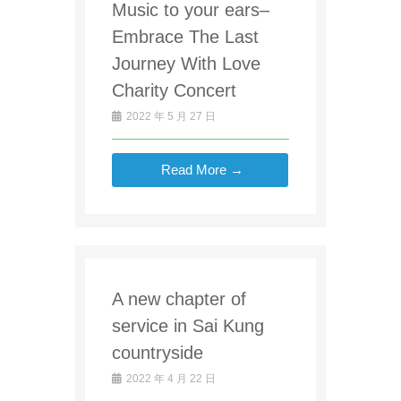
Music to your ears–
Embrace The Last
Journey With Love
Charity Concert
2022 年 5 月 27 日
Read More →
A new chapter of
service in Sai Kung
countryside
2022 年 4 月 22 日