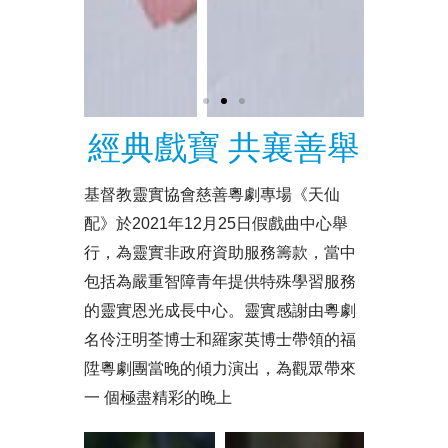
經典戲寶 共襄善舉
基督教靈實協會慈善粵劇專場《天仙
配》於2021年12月25日假戲曲中心舉
行，為靈實非政府資助服務籌款，當中
包括為嚴重智障青年提供特殊學習服務
的靈實恩光成長中心。靈實感謝由粵劇
名伶汪明荃博士和羅家英博士帶領的福
陞粵劇團當晚的傾力演出，為觀眾帶來
一 個極盡精彩的晚上