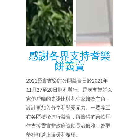
感謝各界支持耆樂
餅義賣
2021靈實耆樂餅公開義賣日於2021年
11月27至28日順利舉行。是次耆樂餅以
家傳戶曉的史諾比與花生家族為主角，
設計更加入分享和關愛元素。一眾義工
在各區積極進行義賣，所籌得的善款用
作支援靈實非政府資助長者服務，為弱
勢社群送上溫暖和希望。