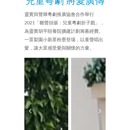
兒童粵劇 將愛廣傳
靈實與聲輝粵劇推廣協會合作舉行
2021「雛聲頌揚：兒童粵劇折子戲」，
為靈實胡平頤養院擴建計劃籌募經費。
一眾梨園小新星粉墨登場，以童聲唱出
愛，讓大眾感受愛與關懷的力量。