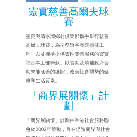
靈實慈善高爾夫球
賽
靈實與清水灣鄉村俱樂部攜手舉行慈善
高爾夫球賽，為司務道寧養院擴健工
程，以及機構提供靈性關懷服務的靈實
福音事工部籌款。以資助及填補政府資
助未能涵蓋的縫隙，改善社會弱勢的健
康和生活質素。
「商界展關懷」計
劃
「商界展關懷」計劃由香港社會服務聯
會於2002年策動，旨在促進商界與社會