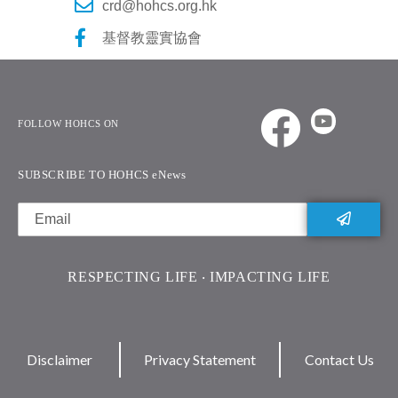
crd@hohcs.org.hk
基督教靈實協會
FOLLOW HOHCS ON
SUBSCRIBE TO HOHCS eNews
RESPECTING LIFE ‧ IMPACTING LIFE
Disclaimer
Privacy Statement
Contact Us