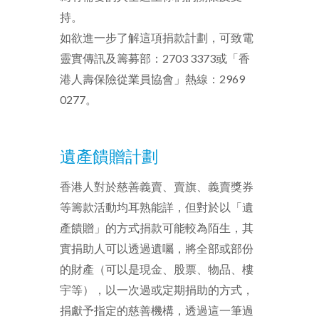
持。
如欲進一步了解這項捐款計劃，可致電
靈實傳訊及籌募部：2703 3373或「香
港人壽保險從業員協會」熱線：2969
0277。
遺產饋贈計劃
香港人對於慈善義賣、賣旗、義賣獎券
等籌款活動均耳熟能詳，但對於以「遺
產饋贈」的方式捐款可能較為陌生，其
實捐助人可以透過遺囑，將全部或部份
的財產（可以是現金、股票、物品、樓
宇等），以一次過或定期捐助的方式，
捐獻予指定的慈善機構，透過這一筆過