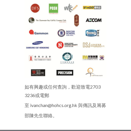
如有興趣或任何查詢，歡迎致電2703
3236或電郵
至
ivanchan@hohcs.org.hk
與傳訊及籌募
部陳先生聯絡。