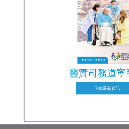
靈實司務道寧
下載最新資訊