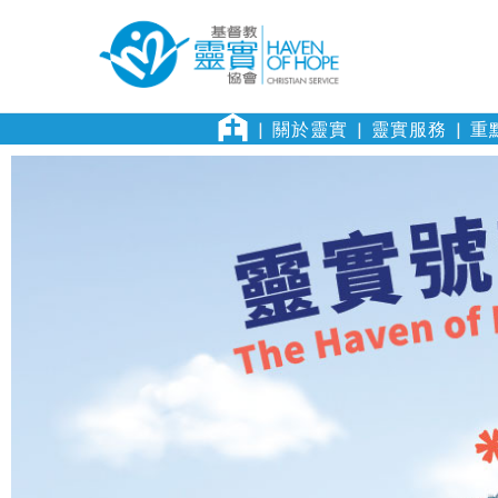
關於靈實
靈實服務
重