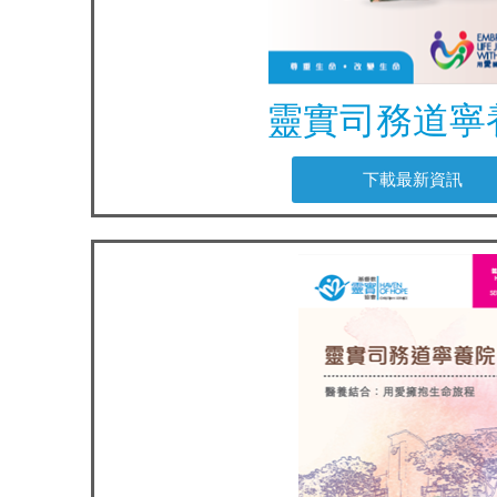
靈實司務道寧
下載最新資訊