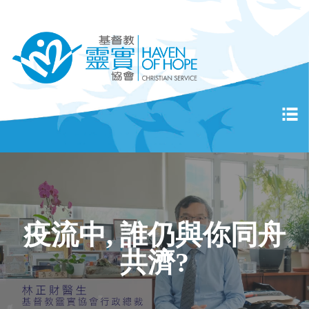
疫流中, 誰仍與你同舟
共濟?