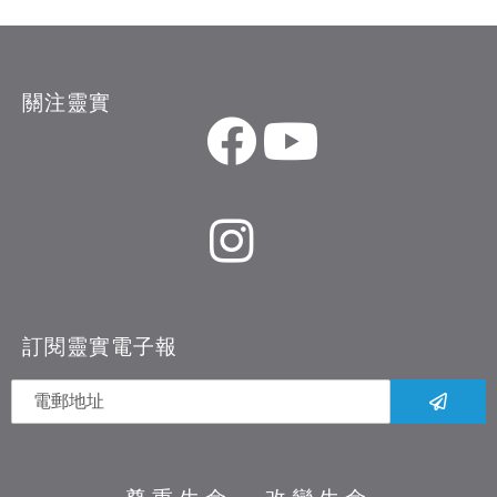
關注靈實
訂閱靈實電子報