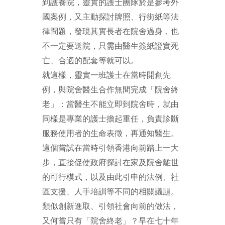
到護養院，靈實的護士團隊於是參考外
國案例，又主動探討牌照、行街紙等法
律問題，發現其實長者在院舍過身，也
不一定要送院，只需由醫生簽紙證實死
亡、合適的配套等就可以。
就這樣，靈實一班護士在當時開創先
例，與院舍醫生合作無間完成「院舍終
老」：當醫生不能立即到院舍時，就由
同樣是專業的護士擔起重任，負責診斷
服務使用者的生命表徵，再通知醫生。
這個嘗試在當時引領香港向前踏上一大
步，直接促使政府探討在家及院舍離世
的可行模式，以及由此引申的法例、社
區支援、人手培訓等不同的相關議題。
類似創新進取、引領社會向前的做法，
又何嘗只有「院舍終老」？早在七十年