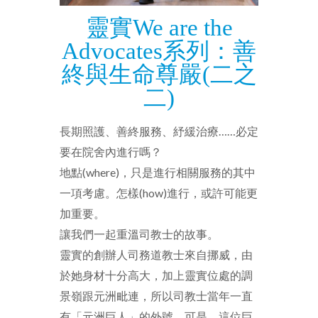
靈實We are the
Advocates系列：善
終與生命尊嚴(二之
二)
長期照護、善終服務、紓緩治療……必定
要在院舍內進行嗎？
地點(where)，只是進行相關服務的其中
一項考慮。怎樣(how)進行，或許可能更
加重要。
讓我們一起重溫司教士的故事。
靈實的創辦人司務道教士來自挪威，由
於她身材十分高大，加上靈實位處的調
景嶺跟元洲毗連，所以司教士當年一直
有「元洲巨人」的外號。可是，這位巨