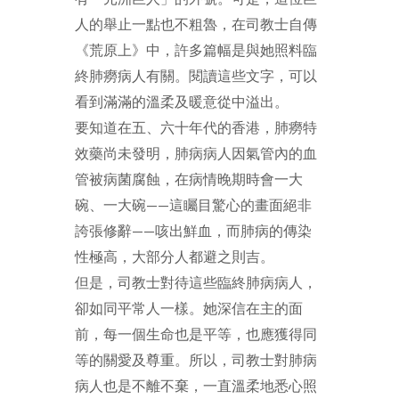
人的舉止一點也不粗魯，在司教士自傳
《荒原上》中，許多篇幅是與她照料臨
終肺癆病人有關。閱讀這些文字，可以
看到滿滿的溫柔及暖意從中溢出。
要知道在五、六十年代的香港，肺癆特
效藥尚未發明，肺病病人因氣管內的血
管被病菌腐蝕，在病情晚期時會一大
碗、一大碗——這矚目驚心的畫面絕非
誇張修辭——咳出鮮血，而肺病的傳染
性極高，大部分人都避之則吉。
但是，司教士對待這些臨終肺病病人，
卻如同平常人一樣。她深信在主的面
前，每一個生命也是平等，也應獲得同
等的關愛及尊重。所以，司教士對肺病
病人也是不離不棄，一直溫柔地悉心照