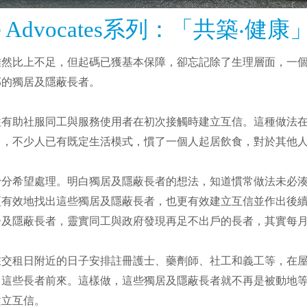
the Advocates系列：「共築
雖然比上不足，但起碼已獲基本保障，卻忘記除了生理層面，一
邨的獨居及隱蔽長者。
往有助社服同工與服務使用者在初次接觸時建立互信。這種做法
中，不少人已有既定生活模式，慣了一個人起居飲食，對於其他
十分希望處理。明白獨居及隱蔽長者的想法，知道慣常做法未必
有效地找出這些獨居及隱蔽長者，也更有效建立互信並作出後續
居及隱蔽長者，靈實同工與政府發現再足不出戶的長者，其實每
在交租日附近的日子安排註冊護士、藥劑師、社工和義工等，在
引這些長者前來。這樣做，這些獨居及隱蔽長者就不再是被動地
建立互信。