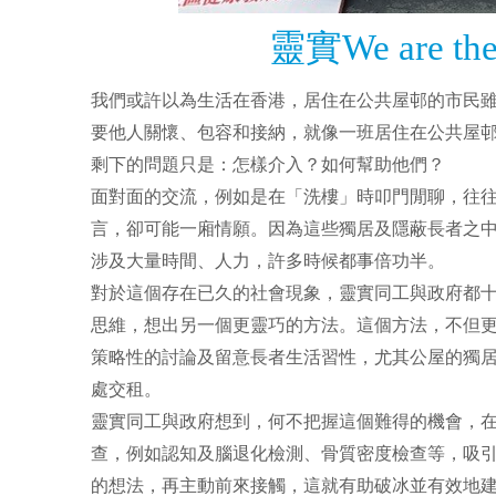
靈實We are 
我們或許以為生活在香港，居住在公共屋邨的市民
要他人關懷、包容和接納，就像一班居住在公共屋
剩下的問題只是：怎樣介入？如何幫助他們？
面對面的交流，例如是在「洗樓」時叩門閒聊，往
言，卻可能一廂情願。因為這些獨居及隱蔽長者之
涉及大量時間、人力，許多時候都事倍功半。
對於這個存在已久的社會現象，靈實同工與政府都
思維，想出另一個更靈巧的方法。這個方法，不但更
策略性的討論及留意長者生活習性，尤其公屋的獨
處交租。
靈實同工與政府想到，何不把握這個難得的機會，
查，例如認知及腦退化檢測、骨質密度檢查等，吸
的想法，再主動前來接觸，這就有助破冰並有效地