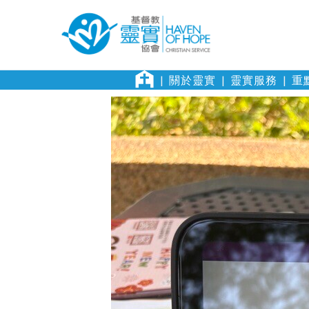
關於靈實
靈實服務
重