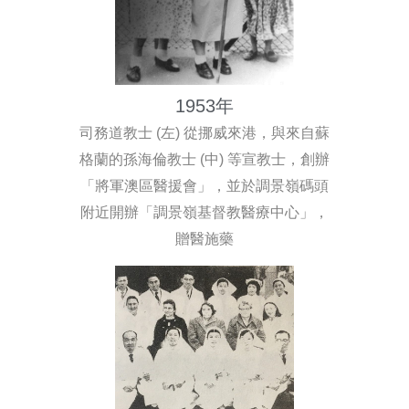
1953年
司務道教士 (左) 從挪威來港，與來自蘇
格蘭的孫海倫教士 (中) 等宣教士，創辦
「將軍澳區醫援會」，並於調景嶺碼頭
附近開辦「調景嶺基督教醫療中心」，
贈醫施藥