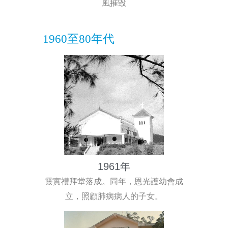
風摧毀
1960至80年代
1961年
靈實禮拜堂落成。同年，恩光護幼會成
立，照顧肺病病人的子女。