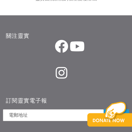
關注靈實
訂閱靈實電子報