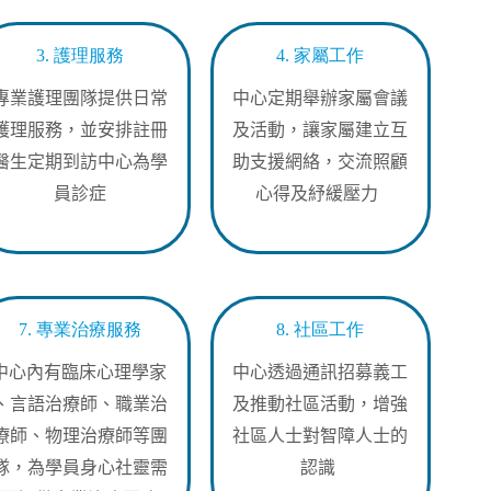
3. 護理服務
4. 家屬工作
專業護理團隊提供日常
中心定期舉辦家
屬
會議
護理服務，並安排註冊
及活動，
讓家屬
建立互
醫生定期到訪中心為學
助支援網絡
，交流照顧
員診症
心得及
紓
緩壓力
7. 專業治療服務
8. 社區工作
中心內有
臨床心理學家
中心
透過通訊招募義工
、
言語治療師
、
職業治
及
推動
社區活動，增強
療師
、
物理治療師等團
社區人士對智障人士的
隊
，
為學員
身心
社靈
需
認識