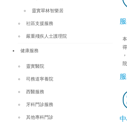
靈實翠林智樂居
服
社區支援服務
嚴重殘疾人士護理院
本
得
健康服務
，
院
靈實醫院
服
司務道寧養院
西醫服務
牙科門診服務
其他專科門診
中