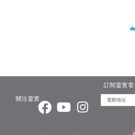
訂閱靈實電
關注靈實