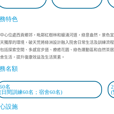
務特色
中心位處西貢鄉郊，毗鄰紅樹林和
蠔
涌河道，綠意盎然，景色宜
天獨厚的環境，破天荒將綠洲設計融入院舍
日常生活及訓練流程
包括探索空間、多感官步道、療
癒
花園、綠色運動區和
自然茶
居
舍生活，提升復康效益
及生活質素
。
務名額
60名
(日間訓練60名；宿舍60名)
心設施