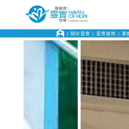
關於靈實
靈實服務
重