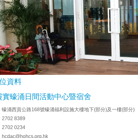
位資料
靈實蠔涌日間活動中心暨宿舍
蠔涌西貢公路168號蠔涌福利設施大樓地下(部分)及一樓(部分)
2702 8389
2702 0234
hcdac@hohcs.org.hk