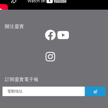
關注靈實
訂閱靈實電子報