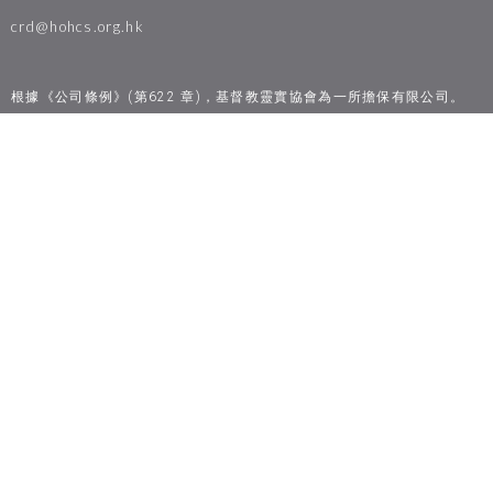
crd@hohcs.org.hk
根據《公司條例》(第622 章)，基督教靈實協會為一所擔保有限公司。