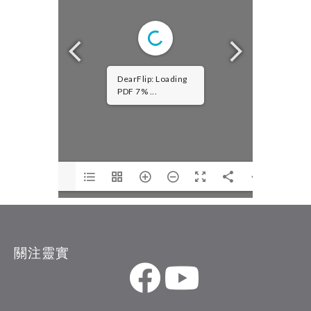
DearFlip: Loading
PDF 7% ...
關注靈實