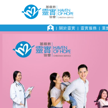
關於靈實
靈實服務
重