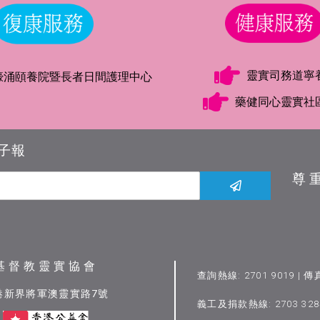
靈實司務道寧
蠔涌頤養院暨長者日間護理中心
藥健同心靈實社
子報
尊
基督教靈實協會
查詢熱線: 2701 9019 | 傳
港新界將軍澳靈實路7號
義工及捐款熱線: 2703 3284 