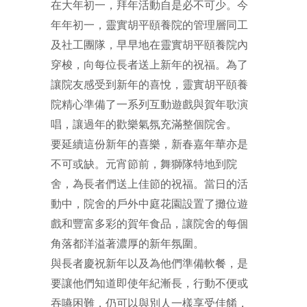
在大年初一，拜年活動自是必不可少。今
年年初一，靈實胡平頤養院的管理層同工
及社工團隊，早早地在靈實胡平頤養院內
穿梭，向每位長者送上新年的祝福。為了
讓院友感受到新年的喜悅，靈實胡平頤養
院精心準備了一系列互動遊戲與賀年歌演
唱，讓過年的歡樂氣氛充滿整個院舍。
要延續這份新年的喜樂，新春嘉年華亦是
不可或缺。元宵節前，舞獅隊特地到院
舍，為長者們送上佳節的祝福。當日的活
動中，院舍的戶外中庭花園設置了攤位遊
戲和豐富多彩的賀年食品，讓院舍的每個
角落都洋溢著濃厚的新年氛圍。
與長者慶祝新年以及為他們準備軟餐，是
要讓他們知道即使年紀漸長，行動不便或
吞嚥困難，仍可以與別人一樣享受佳餚，