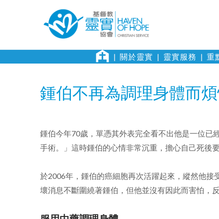
關於靈實
靈實服務
重
鍾伯不再為調理身體而煩
鍾伯今年70歲，單憑其外表完全看不出他是一位已經
手術。」這時鍾伯的心情非常沉重，擔心自己死後
於2006年，鍾伯的癌細胞再次活躍起來，縱然他
壞消息不斷圍繞著鍾伯，但他並沒有因此而害怕，
服用中藥調理身體