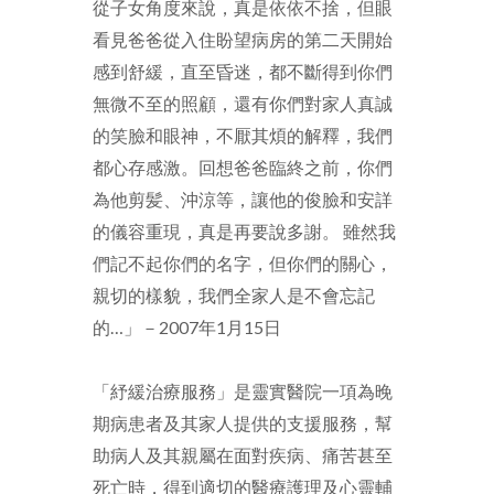
從子女角度來說，真是依依不捨，但眼
看見爸爸從入住盼望病房的第二天開始
感到舒緩，直至昏迷，都不斷得到你們
無微不至的照顧，還有你們對家人真誠
的笑臉和眼神，不厭其煩的解釋，我們
都心存感激。回想爸爸臨終之前，你們
為他剪髪、沖涼等，讓他的俊臉和安詳
的儀容重現，真是再要說多謝。 雖然我
們記不起你們的名字，但你們的關心，
親切的樣貌，我們全家人是不會忘記
的…」－2007年1月15日
「紓緩治療服務」是靈實醫院一項為晚
期病患者及其家人提供的支援服務，幫
助病人及其親屬在面對疾病、痛苦甚至
死亡時，得到適切的醫療護理及心靈輔