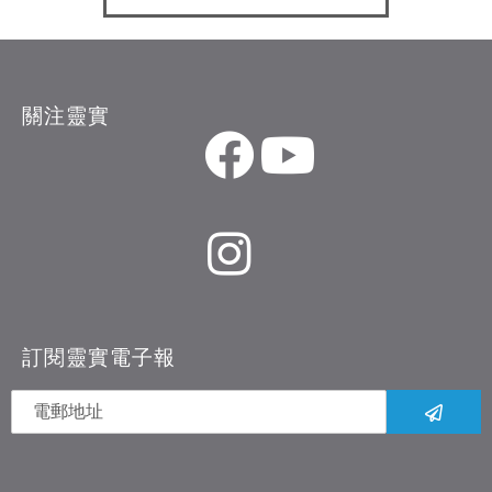
關注靈實
訂閱靈實電子報