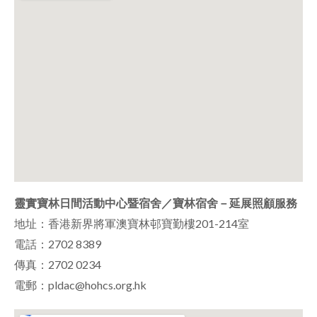
靈實寶林日間活動中心暨宿舍／寶林宿舍－延展照顧服務
地址：香港新界將軍澳寶林邨寶勤樓201-214室
電話：2702 8389
傳真：2702 0234
電郵：pldac@hohcs.org.hk