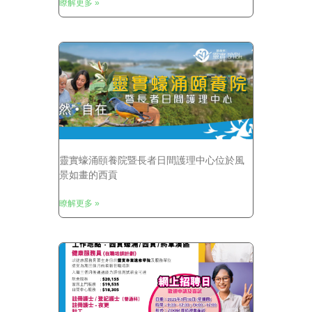
瞭解更多 »
靈實蠔涌頤養院暨長者日間護理中心位於風
景如畫的西貢
瞭解更多 »