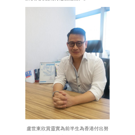
盧世東欣賞靈實
為前半生為香港付出努