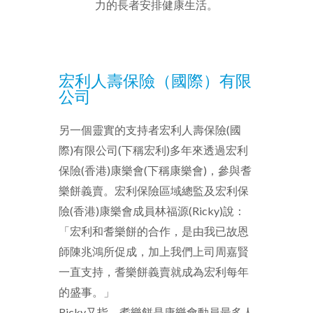
力的長者安排健康生活。
宏利人壽保險（國際）有限
公司
另一個靈實的支持者宏利人壽保險(國
際)有限公司(下稱宏利)多年來透過宏利
保險(香港)康樂會(下稱康樂會)，參與耆
樂餅義賣。宏利保險區域總監及宏利保
險(香港)康樂會成員林福源(Ricky)說：
「宏利和耆樂餅的合作，是由我已故恩
師陳兆鴻所促成，加上我們上司周嘉賢
一直支持，耆樂餅義賣就成為宏利每年
的盛事。」
Ricky又指，
耆樂餅是康樂會動員最多人