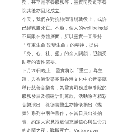
務，甚至是寧養服務等，靈實司務道寧養
院其後亦因此成立。
今天，我們在對抗肺病這場戰役上，或許
已經戰勝死亡。不過，個人的well being從
不局限在身體層面，所以靈實一直秉持
「尊重生命‧改變生命」的精神，提供
「身、心、社、靈」的全人關顧，照顧受
助者的靈性需要。
下月20日晚上，靈實將以「重生」為主
題，與香港愛樂團假香港文化中心音樂廳
舉行慈善音樂會，為靈實司務道寧養院的
服務發展及擴建計劃籌款。活動除有精彩
音樂演出，徐德義醫生亦慷慨捐出《蝶
舞》系列中兩件畫作，在當日展出並拍
賣。約定大家見證這個充滿信心與生命力
的奇蹟之夜，戰勝死亡。Victory over