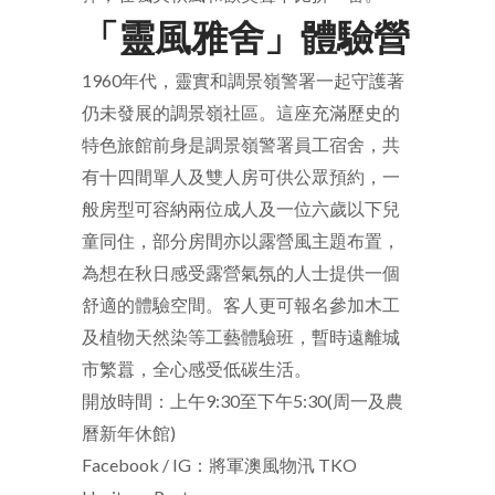
「靈風雅舍」體驗營
1960
年代，靈實和調景嶺警署一起守護著
仍未發展的調景嶺社區。這座充滿歷史的
特色旅館前身是調景嶺警署員工宿舍，共
有十四間單人及雙人房可供公眾預約，一
般房型可容納兩位成人及一位六歲以下兒
童同住，部分房間亦以露營風主題布置，
為想在秋日感受露營氣氛的人士提供一個
舒適的體驗空間。客人更可報名參加木工
及植物天然染等工藝體驗班，暫時遠離城
市繁囂，全心感受低碳生活。
開放時間：上午
9:30
至下午
5:30(
周一及農
曆新年休館
)
Facebook / IG
：
將軍澳風物汛
TKO