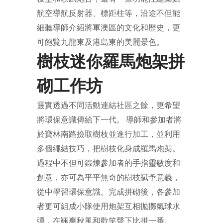
航空導航反射器、標距柱等，沿途不但能
細聽導師介紹將軍澳區的文化和歷史，更
可飽覽九龍東及港島東的美麗景色。
樹枝迷你羅馬炮架拼
砌工作坊
靈實透過不同活動連結社區之餘，更希望
將環保意識傳給下一代。 導師和參加者將
於寶林南路撿取樹枝並進行加工，並利用
多個繩結技巧，把樹枝化身成羅馬炮架。
過程中不但可鍛煉參加者的手指靈敏度和
創意，亦可為平平無奇的樹枝賦予意義，
從中學習環保意識。完成拼砌後，各參加
者更可組成小隊使用炮架互相拋擲氣球水
彈，在颯爽秋風和歡笑聲下比拼一番。