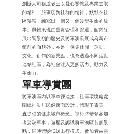
創辦人司務道教士以愛心關懷及專業進取
的精神，服事弱勢社群的精神，默默在社
區耕耘，編寫出一個又一個改變生命的故
事。風物汛現由靈實管理和營運，館內除
展出調景嶺的歷史及將軍澳發展成為新市
鎮前的面貌外，亦是一個集休閒、運動、
文化、創作的新景點，也會透過不同活動
連結社區，為社會注入更多活力、動力及
生命力。
單車導賞團
將軍澳區內以單車徑連接，社區環境處處
圍繞推動居民健康而設計，體現了靈實一
直提倡的健康城市概念。導師將帶領參加
者駕駛單車，遊歷及認識將軍澳區各個景
點，同時體驗低碳出行模式。參加者由靈