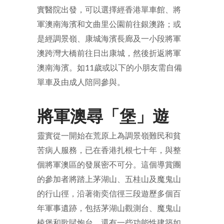
實醫院出發，可以選擇經香港單車館、將
軍澳南海濱和文曲里公園前往銀澳路；或
是經調景嶺、康城海濱長廊及一小段將軍
澳跨灣大橋前往日出康城，然後折返將軍
澳南海濱。如
11
歲或以下的小朋友需自備
單車及由成人陪同參與。
將軍澳尋「堡」遊
靈實從一開始在荒原上為調景嶺難民和貧
苦病人服務，已在香港扎根七十年，與整
個將軍澳區的發展密不可分。這個導賞團
的參加者將踏上茅湖山、五桂山及魔鬼山
的行山徑，沿著衛奕信徑三段遊歷多個百
年軍事遺跡，包括茅湖山觀測台、魔鬼山
棱堡和歌賦炮台，還有一些功能性建築如