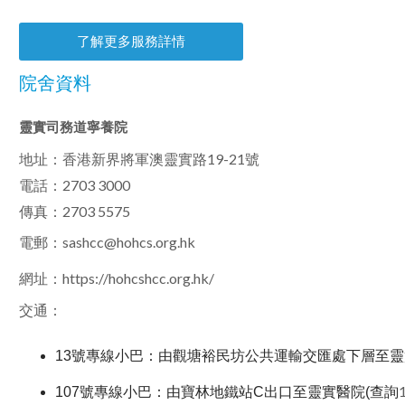
了解更多服務詳情
院舍資料
靈實司務道寧養院
地址：香港新界將軍澳靈實路19-21號
電話：2703 3000
傳真：2703 5575
電郵：
sashcc@hohcs.org.hk
網址：
https://hohcshcc.org.hk/
交通：
13號專線小巴：由觀塘裕民坊公共運輸交匯處下層至靈實
107號專線小巴：由寶林地鐵站C出口至靈實醫院(查詢