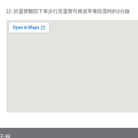
註: 於靈實醫院下車步行至靈實司務道寧養院需時約2分鐘
子報