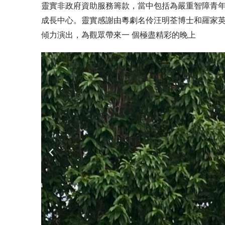
靈實非政府資助服務籌款，當中包括為嚴重智障青
成長中心。靈實感謝由粵劇名伶汪明荃博士和羅家
傾力演出，為觀眾帶來一 個極盡精彩的晚上