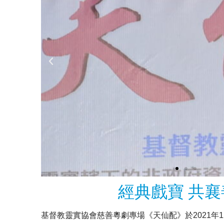
經典戲寶 共襄
基督教靈實協會慈善粵劇專場《天仙配》於2021年1