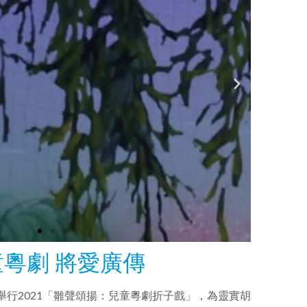
童粵劇 將愛廣傳
行2021「雛聲頌揚：兒童粵劇折子戲」，為靈實胡