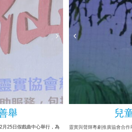
善舉
兒
靈實與聲輝粵劇推廣協會合作舉
2月25日假戲曲中心舉行，為