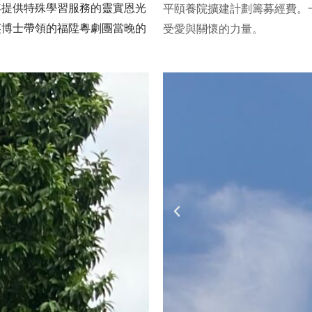
平頤養院擴建計劃籌募經費。
年提供特殊學習服務的靈實恩光
受愛與關懷的力量。
英博士帶領的福陞粵劇團當晚的