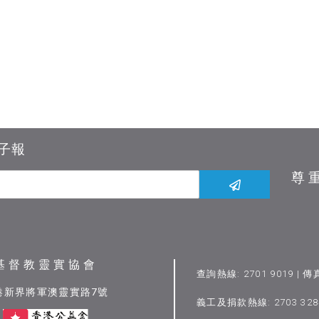
子報
尊
基督教靈實協會
查詢熱線: 2701 9019 | 傳
港新界將軍澳靈實路7號
義工及捐款熱線: 2703 3284 