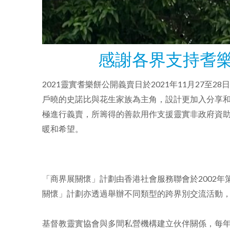
感謝各界支持耆
2021靈實耆樂餅公開義賣日於2021年11月27至
戶曉的史諾比與花生家族為主角，設計更加入分享
極進行義賣，所籌得的善款用作支援靈實非政府資
暖和希望。
「商界展關懷」計劃由香港社會服務聯會於2002
關懷」計劃亦透過舉辦不同類型的跨界別交流活動
基督教靈實協會與多間私營機構建立伙伴關係，每