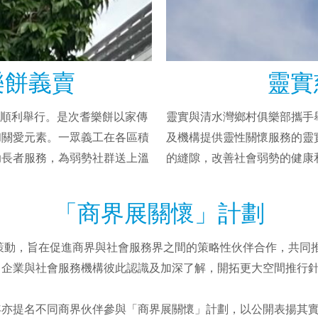
樂餅義賣
靈實
28日順利舉行。是次耆樂餅以家傳
靈實與清水灣鄉村俱樂部攜手
和關愛元素。一眾義工在各區積
及機構提供靈性關懷服務的靈
助長者服務，為弱勢社群送上溫
的縫隙，改善社會弱勢的健康
「商界展關懷」計劃
年策動，旨在促進商界與社會服務界之間的策略性伙伴合作，共同
，企業與社會服務機構彼此認識及加深了解，開拓更大空間推行
年亦提名不同商界伙伴參與「商界展關懷」計劃，以公開表揚其