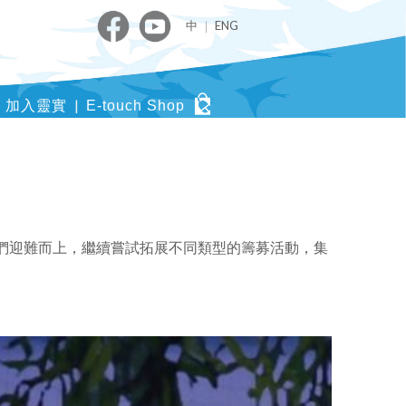
中
｜
ENG
加入靈實
E-touch Shop
們迎難而上，繼續嘗試拓展不同類型的籌募活動，集