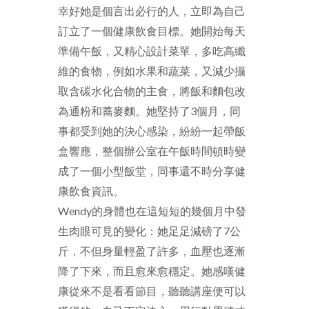
幸好她是個言出必行的人，立即為自己
訂立了一個健康飲食目標。她開始每天
準備午飯，又精心設計菜單，多吃高纖
維的食物，例如水果和蔬菜，又減少攝
取含碳水化合物的主食，將飯和麵包改
為通粉和蕎麥麵。她堅持了
3
個月，同
事都受到她的決心感染，紛紛一起帶飯
盒響應，整個辦公室在午飯時間頓時變
成了一個小型飯堂，同事還不時分享健
康飲食資訊。
Wendy
的身體也在這短短的幾個月中發
生肉眼可見的變化：她足足減磅了
7
公
斤，不但身量輕盈了許多，血壓也逐漸
降了下來，而且愈來愈穩定。她感嘆健
康從來不是看看節目，聽聽講座便可以