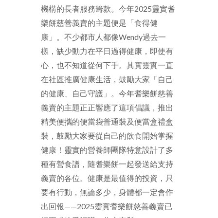
機構的長者服務籌款。今年
2025
靈實耆
樂餅慈善義賣的主題便是「食得健
康」。不少都市人都像
Wendy
過去一
樣，缺少動力在平日過得健康，即使有
心，也不知道從何下手。其實靈實一直
在社區推廣健康生活，鼓勵大家「自己
的健康、自己守護」。今年耆樂餅慈善
義賣的主題正正響應了這項倡議，推出
精美便攜的便當袋普通裝及便當盒禮盒
裝，鼓勵大家要從自己的飲食開始掌握
健康！靈實的營養師團隊特意設計了多
種有營食譜，隨耆樂餅一起發送給支持
義賣的各位。健康是最值得的投資，只
要有行動，無論多少，身體都一定會作
出回報——
2025
靈實耆樂餅慈善義賣已