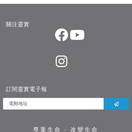
關注靈實
訂閱靈實電子報
尊重生命 ‧ 改變生命