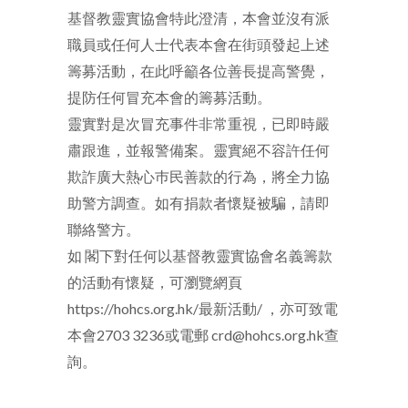
基督教靈實協會特此澄清，本會並沒有派
職員或任何人士代表本會在街頭發起上述
籌募活動，在此呼籲各位善長提高警覺，
提防任何冒充本會的籌募活動。
靈實對是次冒充事件非常重視，已即時嚴
肅跟進，並報警備案。靈實絕不容許任何
欺詐廣大熱心巿民善款的行為，將全力協
助警方調查。如有捐款者懷疑被騙，請即
聯絡警方。
如 閣下對任何以基督教靈實協會名義籌款
的活動有懷疑，可瀏覽網頁
https://hohcs.org.hk/最新活動/ ，亦可致電
本會2703 3236或電郵 crd@hohcs.org.hk查
詢。