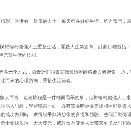
精彩。香港有一群傷健人士，每天都在好好生活、努力奮鬥，當中包
助及賦權輪椅傷健人士重整生活，開啟人生新篇章。計劃目標包括
持充實生活的技能。
)等多元化方式，負責計劃的靈實職業治療師將參與者聚集一起
由此而來的心理負擔，重拾生活節奏。
對大多數人而言，這種旅程是一件輕而易舉的事，但對輪椅傷健人士
擺脫病人思維，學習獨當一面，在有需要時更要支援和照顧身邊
他們成功做到時，獲得幾乎無法想像的喜悅和體驗。整個活動傳
」勇士愉快生活，天天發光，或許會為健全人士帶來更多反思和