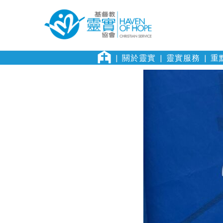
關於靈實
靈實服務
重