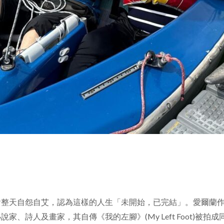
自怨自艾，認為這樣的人生「未開始，已完結」。愛爾蘭作家Chr
、詩人及畫家，其自傳《我的左腳》(My Left Foot)被