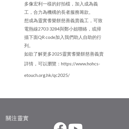
多像宏利一樣的好拍檔，加入成為義
工，合力為機構的長者服務籌款。
想成為靈實耆樂餅慈善義賣義工，可致
電熱線2703 3284與鄭小姐聯絡，或掃
描下面QR code加入我們助人自助的行
列。
如欲了解更多2025靈實耆樂餅慈善義賣
詳情，可以瀏覽：
https://www.hohcs-
etouch.org.hk/qc2025/
關注靈實